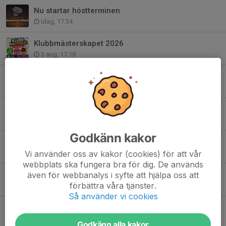
Nu startar höstterminen
Idag, 17:34
Klubbmästerskapet 2026
3 aug, 17:18
Hjälpinsatser tävlingar 26/27
24 jul, 13:35
Tränarstaben säsongen 26/27
17 jul, 00:49
Godkänn kakor
Kort uppdatering SBS
Vi använder oss av kakor (cookies) för att vår
12 jul, 17:34
webbplats ska fungera bra för dig. De används
även för webbanalys i syfte att hjälpa oss att
Förändringar i föreningens organisation
förbättra våra tjänster.
24 jun, 10:16
Så använder vi cookies
Domarutbildning / Badminton Umpire Course in Sollentuna
20 jun, 15:47
Godkänn alla kakor