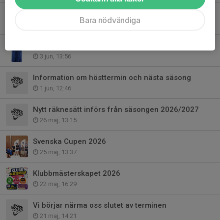
Fyris Open GP 3 resultat
Bara nödvändiga
8 jun, 11:16
Sommarrabatt på klubbkläder!
3 jun, 13:56
Information om hösttermin och nästa säsong
1 jun, 12:46
Nytt räknesätt införs från säsongen 2026/2027
26 maj, 13:15
Svenska Cupen 2026
25 maj, 13:37
Klubbmästerskapet 2026
22 maj, 16:29
Vi börjar närma oss slutet av terminen
21 maj, 14:21