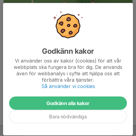
Godkänn kakor
Här hamnar automatiskt de senaste nyheterna på hemsidan. För
Vi använder oss av kakor (cookies) för att vår
att kunna börja administrera hemsidan loggar du in högst upp till
webbplats ska fungera bra för dig. De används
höger.
även för webbanalys i syfte att hjälpa oss att
förbättra våra tjänster.
/Svenskalag.se
Så använder vi cookies
Godkänn alla kakor
Bara nödvändiga