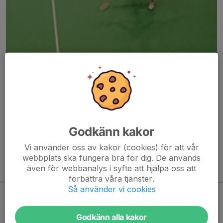
Här hamnar automatiskt de senaste nyheterna på hemsidan. För
att kunna börja administrera hemsidan loggar du in högst upp till
höger.
Godkänn kakor
/Svenskalag.se
Vi använder oss av kakor (cookies) för att vår
webbplats ska fungera bra för dig. De används
även för webbanalys i syfte att hjälpa oss att
Kommande aktiviteter
förbättra våra tjänster.
Så använder vi cookies
Inga aktiviteter inbokade
Godkänn alla kakor