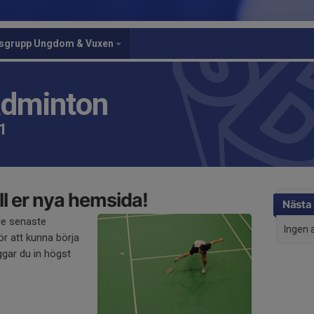
gsgrupp Ungdom & Vuxen
adminton
 1
l er nya hemsida!
Nästa 
de senaste
Ingen 
r att kunna börja
gar du in högst