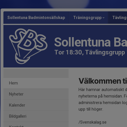
Sollentuna Badmintonsällskap
Träningsgrupp
Tävlin
Sollentuna B
Tor 18:30, Tävlingsgrupp
Välkommen til
Hem
Här hamnar automatiskt 
Nyheter
nyheterna på hemsidan. Fö
administrera hemsidan log
Kalender
upp till höger.
Bildgalleri
/Svenskalag.se