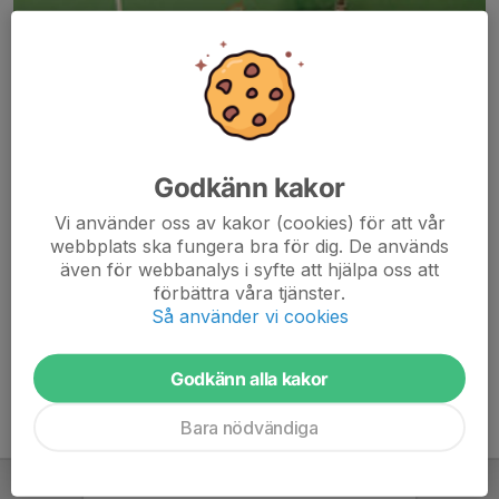
Godkänn kakor
Här hamnar automatiskt de senaste nyheterna på hemsidan. För
Vi använder oss av kakor (cookies) för att vår
att kunna börja administrera hemsidan loggar du in högst upp till
webbplats ska fungera bra för dig. De används
höger.
även för webbanalys i syfte att hjälpa oss att
förbättra våra tjänster.
/Svenskalag.se
Så använder vi cookies
Godkänn alla kakor
Bara nödvändiga