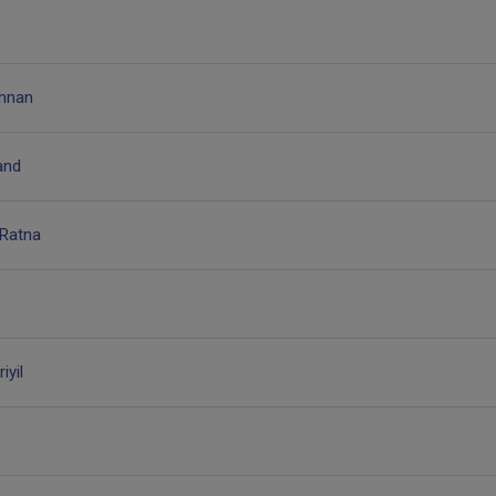
shnan
and
Ratna
yil