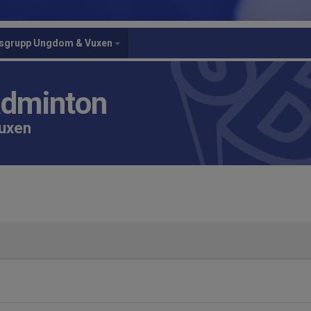
gsgrupp Ungdom & Vuxen
adminton
vuxen