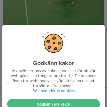
Här hamnar automatiskt de senaste nyheterna på hemsidan. För
att kunna börja administrera hemsidan loggar du in högst upp till
höger.
Godkänn kakor
/Svenskalag.se
Vi använder oss av kakor (cookies) för att vår
webbplats ska fungera bra för dig. De används
även för webbanalys i syfte att hjälpa oss att
Kommande aktiviteter
förbättra våra tjänster.
Så använder vi cookies
Inga aktiviteter inbokade
Godkänn alla kakor