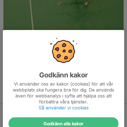
Här hamnar automatiskt de senaste nyheterna på hemsidan. För
att kunna börja administrera hemsidan loggar du in högst upp till
höger.
Godkänn kakor
/Svenskalag.se
Vi använder oss av kakor (cookies) för att vår
webbplats ska fungera bra för dig. De används
även för webbanalys i syfte att hjälpa oss att
Kommande aktiviteter
förbättra våra tjänster.
Så använder vi cookies
Inga aktiviteter inbokade
Godkänn alla kakor