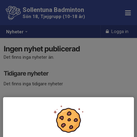
Sollentuna Badminton
Sön 18, Tjejgrupp (10-18 år)
Logga in
Nyheter
Ingen nyhet publicerad
Det finns inga nyheter än.
Tidigare nyheter
Det finns inga tidigare nyheter