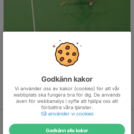
Här hamnar automatiskt de senaste nyheterna på hemsidan. För
att kunna börja administrera hemsidan loggar du in högst upp till
höger.
Godkänn kakor
/Svenskalag.se
Vi använder oss av kakor (cookies) för att vår
webbplats ska fungera bra för dig. De används
även för webbanalys i syfte att hjälpa oss att
Kommande aktiviteter
förbättra våra tjänster.
Så använder vi cookies
Inga aktiviteter inbokade
Godkänn alla kakor