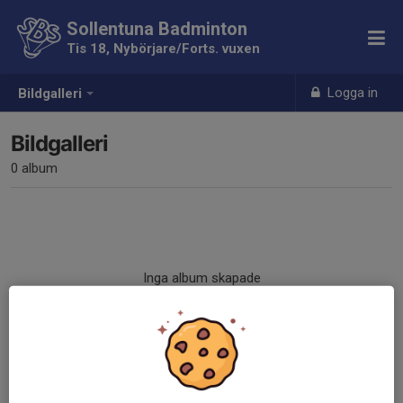
Sollentuna Badminton
Tis 18, Nybörjare/Forts. vuxen
Logga in
Bildgalleri
Bildgalleri
0 album
Inga album skapade