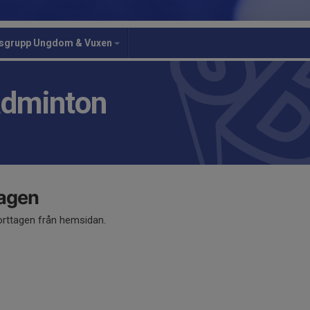
gsgrupp Ungdom & Vuxen
adminton
tagen
orttagen från hemsidan.