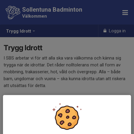
Sollentuna Badminton
Välkommen
Logga in
Trygg Idrott
Trygg Idrott
I SBS arbetar vi för att alla ska vara välkomna och känna sig
trygga när de idrottar. Det råder nolltolerans mot all form av
mobbning, trakasserier, hot, våld och övergrepp. Alla – både
barn, ungdomar och vuxna – ska kunna idrotta utan att riskera
att utsättas för detta.
Vi i SBS arbetar med detta med hjälp av RF:s trygg idrott.
Länk till RF:s Trygg Idrott och SBF:s Badminton:
https://badminton.nu/om-oss/
trygg-idrott