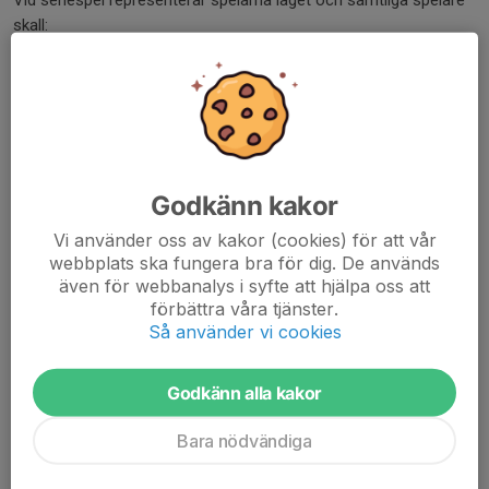
Vid seriespel representerar spelarna laget och samtliga spelare
skall:
● Vid seriespel är vi ett lag som alla representerar SBS, samtliga
spelare skall därför använda
föreningens matchtröjor.
● Vi är ett föredöme på och utanför planen
● Vi stöttar våra lagkamrater och gör alltid vårt bästa
● Vi visar respekt för alla, till exempel motståndare, domare och
Godkänn kakor
funktionärer.
● Under pågående match ska spelarna vara på banan, lagbänken
Vi använder oss av kakor (cookies) för att vår
eller värma upp inför
webbplats ska fungera bra för dig. De används
kommande matcher
även för webbanalys i syfte att hjälpa oss att
förbättra våra tjänster.
Detta gäller från och med säsong 23/24
Så använder vi cookies
Sollentuna Badmintonsällskap
2023-06-19
Godkänn alla kakor
Bara nödvändiga