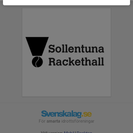
För
smarta
idrottsföreningar