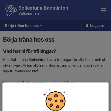
Sollentuna Badminton
Välkommen
Logga in
Börja träna hos oss
Börja träna hos oss
Vad har ni för träningar?
Hos Sollentuna Badminton har vi träningar för alla åldrar och alla
olika nivåer. Vi har alltifrån nybörjarträning för barn och vuxna
upp till avancerad nivå.
För att se vilka träningar vi har gå in på
Träningsgrupp
.
Vad kostar det att träna hos er?
Sollentuna Badminton är en ideell förening vilket innebär att vi tar
ut en medlemsavgift varje år för alla våra medlemmar samt en