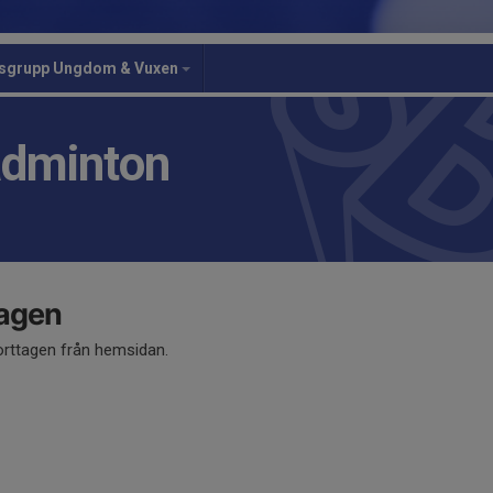
gsgrupp Ungdom & Vuxen
adminton
tagen
orttagen från hemsidan.