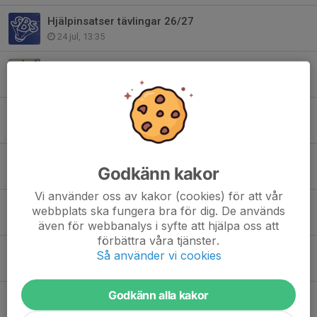
Hjälpinsatser tävlingar 26/27
24 jul, 13:35
Tränarstaben säsongen 26/27
17 jul, 00:49
Kort uppdatering SBS
12 jul, 17:34
Förändringar i föreningens organisation
Godkänn kakor
24 jun, 10:16
Vi använder oss av kakor (cookies) för att vår
Domarutbildning / Badminton Umpire Course in Sollentuna
webbplats ska fungera bra för dig. De används
20 jun, 15:47
även för webbanalys i syfte att hjälpa oss att
förbättra våra tjänster.
Fyris Open GP 3 resultat
Så använder vi cookies
8 jun, 11:16
Godkänn alla kakor
Sommarrabatt på klubbkläder!
3 jun, 13:56