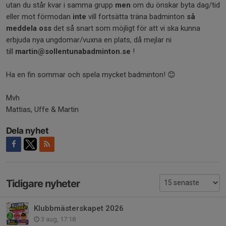
utan du står kvar i samma grupp
men
om du önskar byta dag/tid
eller mot förmodan
inte
vill fortsätta träna badminton
så
meddela oss
det så snart som möjligt för att vi ska kunna
erbjuda nya ungdomar/vuxna en plats, då mejlar ni
till
martin@sollentunabadminton.se
!
Ha en fin sommar och spela mycket badminton! 😊
Mvh
Mattias, Uffe & Martin
Dela nyhet
Tidigare nyheter
Klubbmästerskapet 2026
3 aug, 17:18