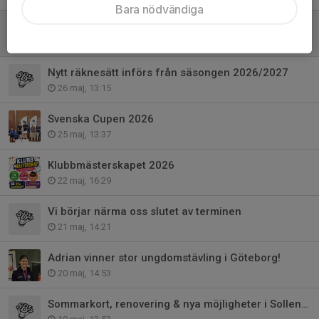
Bara nödvändiga
Information om hösttermin och nästa säsong
1 jun, 12:46
Nytt räknesätt införs från säsongen 2026/2027
26 maj, 13:15
Svenska Cupen 2026
25 maj, 13:37
Klubbmästerskapet 2026
22 maj, 16:29
Vi börjar närma oss slutet av terminen
21 maj, 14:21
Adrian vinner stor ungdomstävling i Göteborg!
20 maj, 14:53
Sommarkort, renovering & nya möjligheter i Sollentuna Rackethall!