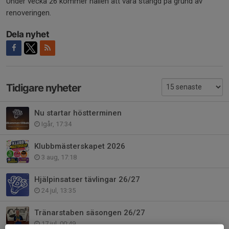
Under vecka 26 kommer hallen att vara stängd på grund av
renoveringen.
Dela nyhet
Tidigare nyheter
Nu startar höstterminen
Igår, 17:34
Klubbmästerskapet 2026
3 aug, 17:18
Hjälpinsatser tävlingar 26/27
24 jul, 13:35
Tränarstaben säsongen 26/27
17 jul, 00:49