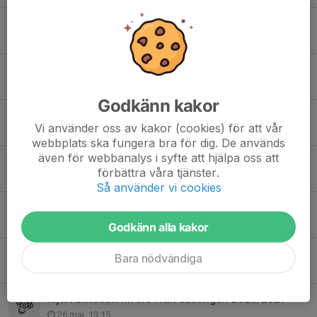
Kort uppdatering SBS
12 jul, 17:34
Förändringar i föreningens organisation
24 jun, 10:16
Godkänn kakor
Domarutbildning / Badminton Umpire Course in Sollentuna
Vi använder oss av kakor (cookies) för att vår
20 jun, 15:47
webbplats ska fungera bra för dig. De används
även för webbanalys i syfte att hjälpa oss att
Fyris Open GP 3 resultat
förbättra våra tjänster.
8 jun, 11:16
Så använder vi cookies
Sommarrabatt på klubbkläder!
3 jun, 13:56
Godkänn alla kakor
Information om hösttermin och nästa säsong
Bara nödvändiga
1 jun, 12:46
Nytt räknesätt införs från säsongen 2026/2027
26 maj, 13:15