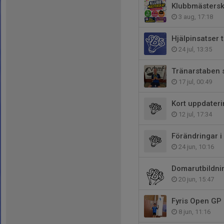
Klubbmästers
3 aug, 17:18
Hjälpinsatser 
24 jul, 13:35
Tränarstaben 
17 jul, 00:49
Kort uppdater
12 jul, 17:34
Förändringar i
24 jun, 10:16
Domarutbildni
20 jun, 15:47
Fyris Open GP 
8 jun, 11:16