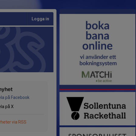
Logga in
nyhet
la på Facebook
la på X
heter via RSS