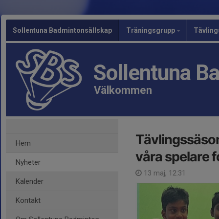
Sollentuna Badmintonsällskap
Träningsgrupp
Tävlin
Sollentuna B
Välkommen
Tävlingssäson
Hem
våra spelare f
Nyheter
13 maj, 12:31
Kalender
Kontakt