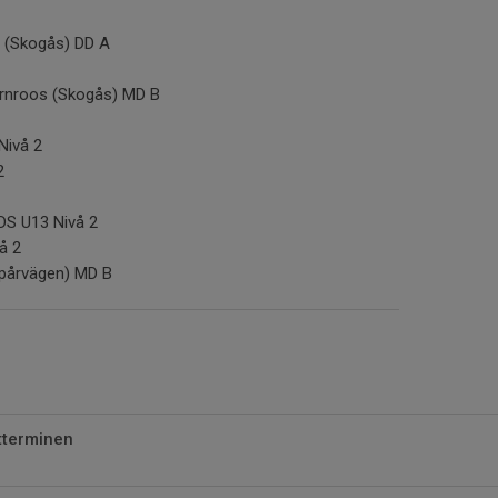
a (Skogås) DD A
örnroos (Skogås) MD B
Nivå 2
2
DS U13 Nivå 2
å 2
pårvägen) MD B
tterminen