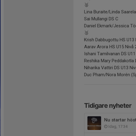
🥈
Lina Buraite/Linda Saarel
Sai Mullangi DS C
Daniel Ekmark/Jessica T
🥉
Krish Dabbugottu HS U13 
Aarav Arora HS U15 Nivå 
Ishani Tamilvanan DS U11
Reshika Mary Peddakotla 
Niharika Vattiri DS U13 Niv
Duc Pham/Nora Morén (S
Tidigare nyheter
Nu startar hös
Idag, 17:34