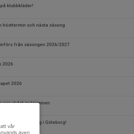
på klubbkläder!
m hösttermin och nästa säsong
t införs från säsongen 2026/2027
n 2026
kapet 2026
a oss slutet av terminen
stor ungdomstävling i Göteborg!
att vår
 används även