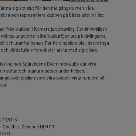
ärma sig sitt slut för den här gången, men våra
ävla och representera klubben på bästa sätt in i det
r från klubben i Komets juniortävling. Det är verkligen
så många ungdomar bära klubbtröjan ute på tävlingarna
på och utanför banan. För flera spelare blev det många
 och värdefulla erfarenheter att ta med sig vidare.
rtävling hos Spårvägens Badmintonklubb där våra
a resultat och starka insatser under helgen.
anget och glädjen som våra spelare visar runt om på
cka!
 U13/U15
h Chaithvik Devunuri HD U11
k HD B