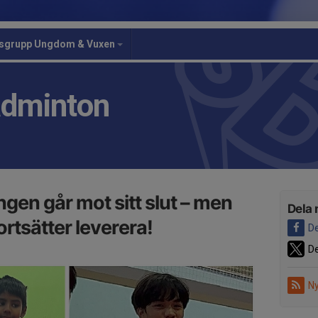
gsgrupp Ungdom & Vuxen
adminton
gen går mot sitt slut – men
Dela 
ortsätter leverera!
De
De
Ny