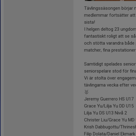
Tävlingssäsongen börjar n
medlemmar fortsätter att t
sista!
I helgen deltog 23 ungdoma
fantastiskt roligt att se 
och stötta varandra både 
matcher, fina prestationer
Samtidigt spelades senio
seniorspelare stod för fin
Vi är stolta över engagem
tävlingarna vecka efter ve
🥇
Jeremy Guerrero HS U17
Grace Yu/Lilja Yu DD U15
Lilja Yu DS U13 Nivå 2
Christer Liu/Grace Yu MD
Krish Dabbugottu/Thrines
Filip Dolata/Daniel Ekmar