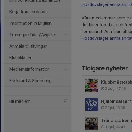
Om Sollentuna Badminton
Höstlovsläger anmälan trä
Börja träna hos oss
Våra medlemmar som träna
Information in English
det läger torsdag och fred
formuläret. Anmälan till l
Träningar/Tider/Avgifter
Höstlovsläger anmälan tä
Anmäla till tävlingar
Klubbkläder
Tidigare nyheter
Medlemsinformation
Friskvård & Sponsring
Klubbmästers
3 aug, 17:18
Bli medlem
Hjälpinsatser 
24 jul, 13:35
Tränarstaben 
17 jul, 00:49