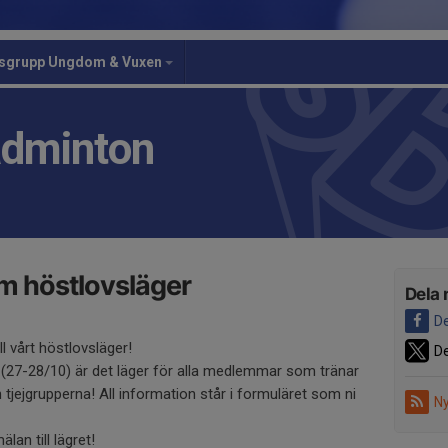
gsgrupp Ungdom & Vuxen
adminton
m höstlovsläger
Dela 
De
l vårt höstlovsläger!
De
(27-28/10) är det läger för alla medlemmar som tränar
 tjejgrupperna! All information står i formuläret som ni
Ny
an till lägret!