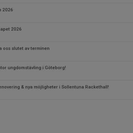
n 2026
kapet 2026
a oss slutet av terminen
stor ungdomstävling i Göteborg!
novering & nya möjligheter i Sollentuna Rackethall!