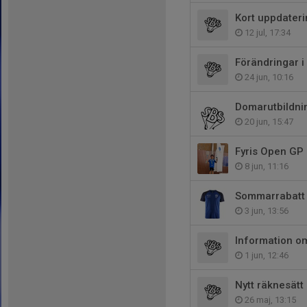
Kort uppdater
12 jul, 17:34
Förändringar i
24 jun, 10:16
Domarutbildni
20 jun, 15:47
Fyris Open GP 
8 jun, 11:16
Sommarrabatt 
3 jun, 13:56
Information o
1 jun, 12:46
Nytt räknesät
26 maj, 13:15