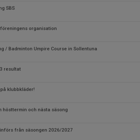
ing SBS
 föreningens organisation
ng / Badminton Umpire Course in Sollentuna
3 resultat
på klubbkläder!
m hösttermin och nästa säsong
t införs från säsongen 2026/2027