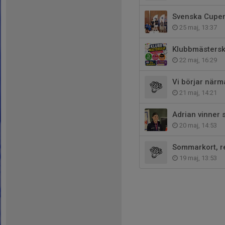
Svenska Cupe
25 maj, 13:37
Klubbmästers
22 maj, 16:29
Vi börjar närm
21 maj, 14:21
Adrian vinner 
20 maj, 14:53
Sommarkort, re
19 maj, 13:53