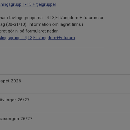
ningsgrupp 1-15 + tjejgrupper
r i tävlingsgrupperna T4,T3,Elit/ungdom + futurum är
ag (30-31/10). Information om lägret finns i
ägret gör ni på formuläret nedan.
vlingsgrupp T4,T3,Elit/ungdom+Futurum
kapet 2026
tävlingar 26/27
säsongen 26/27