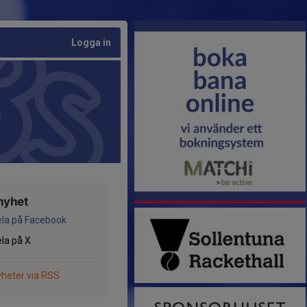
Logga in
nyhet
la på Facebook
la på X
heter via RSS