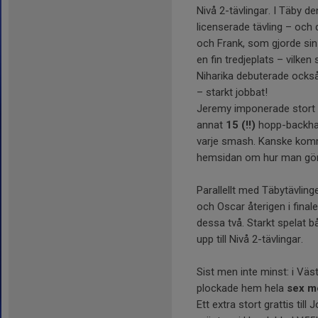
Nivå 2-tävlingar. I Täby d
licenserade tävling – och d
och Frank, som gjorde sin 
en fin tredjeplats – vilken 
Niharika debuterade också 
– starkt jobbat!
Jeremy imponerade stort i
annat
15 (!!)
hopp-backhan
varje smash. Kanske komme
hemsidan om hur man gör
Parallellt med Täbytävlin
och Oscar återigen i final
dessa två. Starkt spelat b
upp till Nivå 2-tävlingar.
Sist men inte minst: i Vä
plockade hem hela
sex m
Ett extra stort grattis ti