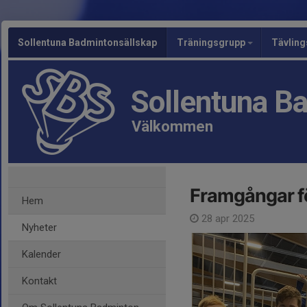
Sollentuna Badmintonsällskap
Träningsgrupp
Tävlin
Sollentuna B
Välkommen
Framgångar fö
Hem
28 apr 2025
Nyheter
Kalender
Kontakt