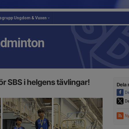
gsgrupp Ungdom & Vuxen
adminton
r SBS i helgens tävlingar!
Dela 
De
De
Ny