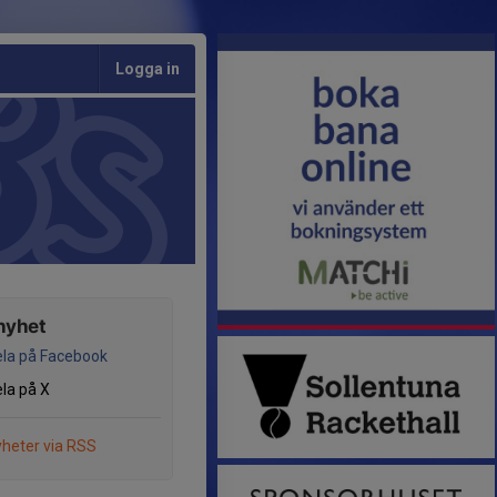
Logga in
nyhet
la på Facebook
la på X
heter via RSS