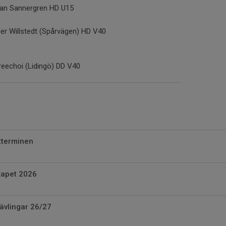
ian Sannergren HD U15
fer Willstedt (Spårvägen) HD V40
reechoi (Lidingö) DD V40
tterminen
kapet 2026
tävlingar 26/27