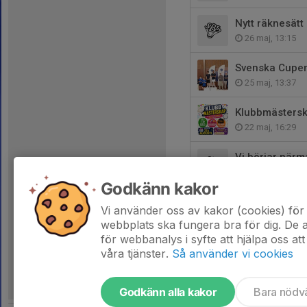
Nytt räknesät
26 maj, 13:15
Svenska Cupe
25 maj, 13:37
Klubbmästers
22 maj, 16:29
Vi börjar närm
21 maj, 14:21
Godkänn kakor
Adrian vinner 
Vi använder oss av kakor (cookies) för 
20 maj, 14:53
webbplats ska fungera bra för dig. De
för webbanalys i syfte att hjälpa oss att
våra tjänster.
Så använder vi cookies
Godkänn alla kakor
Bara nödv