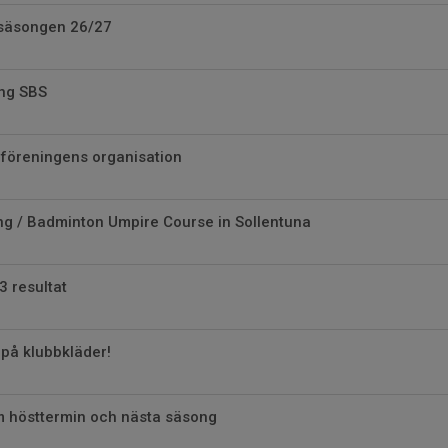
säsongen 26/27
ing SBS
 föreningens organisation
ng / Badminton Umpire Course in Sollentuna
3 resultat
på klubbkläder!
m hösttermin och nästa säsong