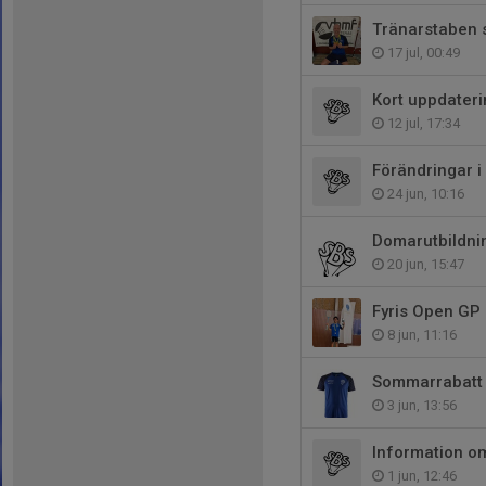
Tränarstaben 
17 jul, 00:49
Kort uppdater
12 jul, 17:34
Förändringar i
24 jun, 10:16
Domarutbildni
20 jun, 15:47
Fyris Open GP 
8 jun, 11:16
Sommarrabatt 
3 jun, 13:56
Information o
1 jun, 12:46