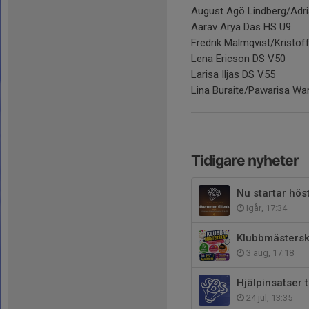
August Agö Lindberg/Adr
Aarav Arya Das HS U9
Fredrik Malmqvist/Kristof
Lena Ericson DS V50
Larisa Iljas DS V55
Lina Buraite/Pawarisa Wa
Tidigare nyheter
Nu startar hös
Igår, 17:34
Klubbmästers
3 aug, 17:18
Hjälpinsatser 
24 jul, 13:35