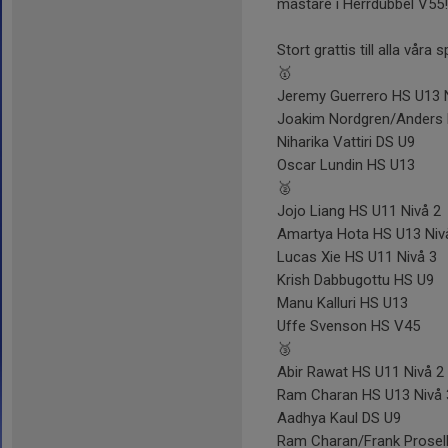
mästare i Herrdubbel V55
Stort grattis till alla våra
🥇
Jeremy Guerrero HS U13 
Joakim Nordgren/Anders N
Niharika Vattiri DS U9
Oscar Lundin HS U13
🥈
Jojo Liang HS U11 Nivå 2
Amartya Hota HS U13 Niv
Lucas Xie HS U11 Nivå 3
Krish Dabbugottu HS U9
Manu Kalluri HS U13
Uffe Svenson HS V45
🥉
Abir Rawat HS U11 Nivå 2
Ram Charan HS U13 Nivå 
Aadhya Kaul DS U9
Ram Charan/Frank Prosel