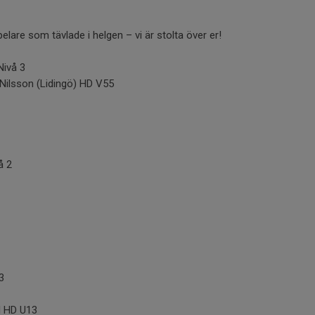
!
 spelare som tävlade i helgen – vi är stolta över er!
Nivå 3
ilsson (Lidingö) HD V55
å 2
3
l HD U13