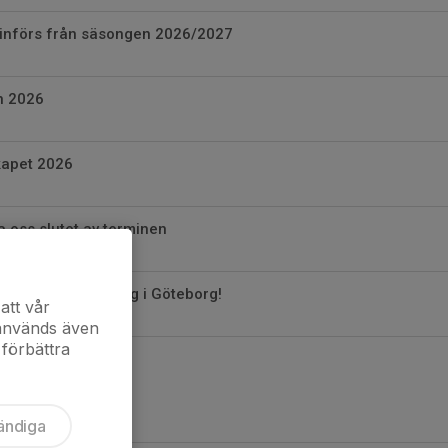
t införs från säsongen 2026/2027
n 2026
kapet 2026
a oss slutet av terminen
stor ungdomstävling i Göteborg!
att vår
 används även
 förbättra
ändiga