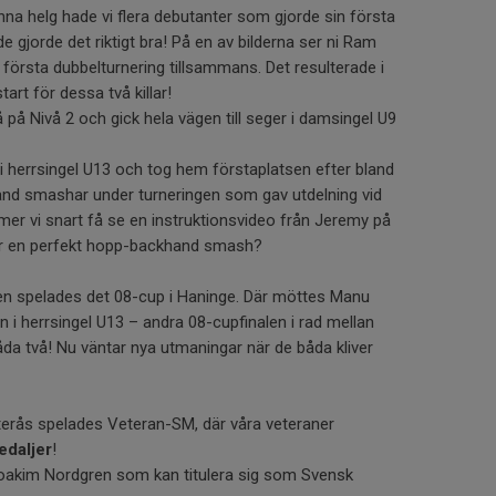
enna helg hade vi flera debutanter som gjorde sin första
e gjorde det riktigt bra! På en av bilderna ser ni Ram
första dubbelturnering tillsammans. Det resulterade i
start för dessa två killar!
på Nivå 2 och gick hela vägen till seger i damsingel U9
 herrsingel U13 och tog hem förstaplatsen efter bland
d smashar under turneringen som gav utdelning vid
r vi snart få se en instruktionsvideo från Jeremy på
 en perfekt hopp-backhand smash?
gen spelades det 08-cup i Haninge. Där möttes Manu
en i herrsingel U13 – andra 08-cupfinalen i rad mellan
åda två! Nu väntar nya utmaningar när de båda kliver
sterås spelades Veteran-SM, där våra veteraner
edaljer
!
ll Joakim Nordgren som kan titulera sig som Svensk