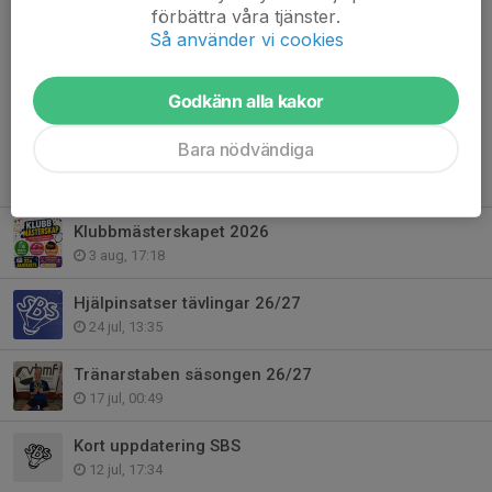
förbättra våra tjänster.
Sollentuna Badmintons Styrelse
Så använder vi cookies
Dela nyhet
Godkänn alla kakor
Bara nödvändiga
Tidigare nyheter
Klubbmästerskapet 2026
3 aug, 17:18
Hjälpinsatser tävlingar 26/27
24 jul, 13:35
Tränarstaben säsongen 26/27
17 jul, 00:49
Kort uppdatering SBS
12 jul, 17:34