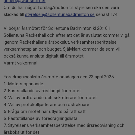
anders@wanseth.net
.
Om du har något förslag/motion till styrelsen ska den vara
skickad till
styrelsen@sollentunabadminton.se
senast 1/4.
Vi börjar årsmötet för Sollentuna Badminton kl 20:10 i
Sollentuna Rackethall och efter att det är avslutat kommer vi gå
igenom Rackethallens årsbokslut, verksamhetsberättelse,
verksamhetsplan och budget. Självklart kommer de som vill
också kunna ansluta digitalt till årsmötet.
Varmt välkomna!
Föredragningslista årsmöte onsdagen den 23 april 2025
1. Mötets öppnande.
2. Fastställande av röstlängd för mötet.
3. Val av ordförande och sekreterare för mötet.
4. Val av protokolljusterare och rösträknare.
5. Fråga om mötet har utlysts på rätt sätt.
6. Fastställande av föredragningslista.
7. Styrelsens verksamhetsberättelse med årsredovisning och
årsbokslut för det