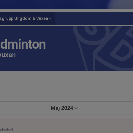
gsgrupp Ungdom & Vuxen
adminton
 vuxen
a
Maj 2024
ckethall