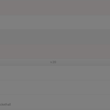
v.20
ckethall