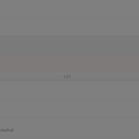
v.21
ckethall