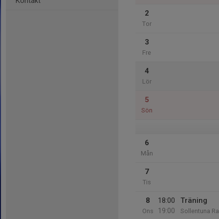
Kontakt
2
Tor
3
Fre
4
Lör
5
Sön
6
Mån
7
Tis
8
18:00
Träning
19:00
Ons
Sollentuna Ra