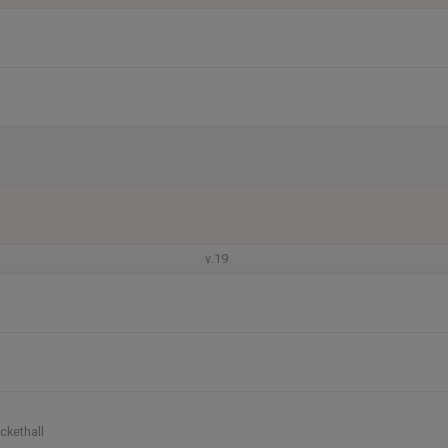
v.19
ckethall