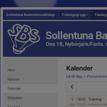
Sollentuna Badmintonsällskap
Träningsgrupp
Tävlin
Sollentuna B
Ons 18, Nybörjare/Forts.
Kalender
Hem
Gå till idag
|
Prenumerer
Nyheter
Kalender
Bildgalleri
1
18:00
Träning
19:00
Ons
Sollentuna Ra