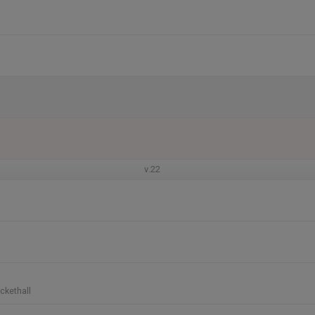
v.22
ckethall