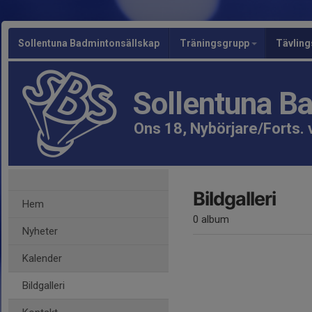
Sollentuna Badmintonsällskap
Träningsgrupp
Tävlin
Sollentuna B
Ons 18, Nybörjare/Forts.
Bildgalleri
Hem
0 album
Nyheter
Kalender
Bildgalleri