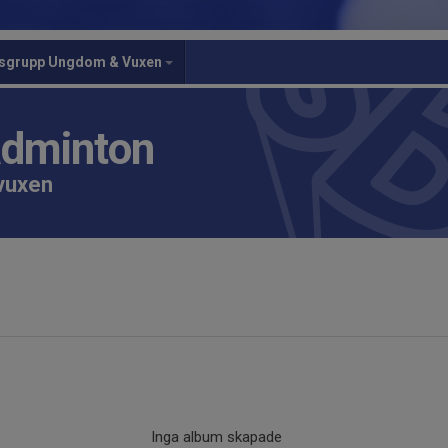
gsgrupp Ungdom & Vuxen
adminton
 vuxen
Inga album skapade