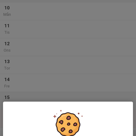
10
Mån
11
Tis
12
Ons
13
Tor
14
Fre
15
Lör
16
Sön
v.34