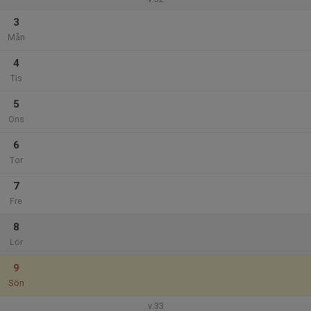
3
Mån
4
Tis
5
Ons
6
Tor
7
Fre
8
Lör
9
Sön
v.33