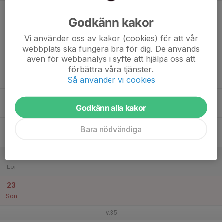
17
Godkänn kakor
Mån
Vi använder oss av kakor (cookies) för att vår
18
webbplats ska fungera bra för dig. De används
Tis
även för webbanalys i syfte att hjälpa oss att
19
förbättra våra tjänster.
Så använder vi cookies
Ons
20
Godkänn alla kakor
Tor
21
Bara nödvändiga
Fre
22
Lör
23
Sön
v.35