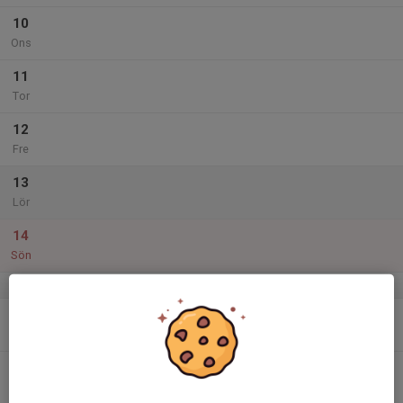
10
Ons
11
Tor
12
Fre
13
Lör
14
Sön
v.38
15
16:00
Träning
17:00
Mån
Sollentuna Rackethall
16
Tis