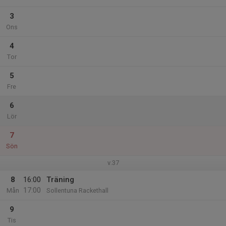
3
Ons
4
Tor
5
Fre
6
Lör
7
Sön
v.37
8
16:00
Träning
17:00
Mån
Sollentuna Rackethall
9
Tis