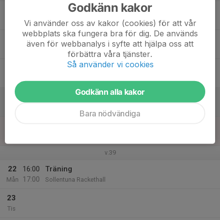
Godkänn kakor
17
Ons
Vi använder oss av kakor (cookies) för att vår
webbplats ska fungera bra för dig. De används
18
även för webbanalys i syfte att hjälpa oss att
Tor
förbättra våra tjänster.
Så använder vi cookies
19
Fre
Godkänn alla kakor
20
Lör
Bara nödvändiga
21
Sön
v.39
22
16:00
Träning
17:00
Mån
Sollentuna Rackethall
23
Tis