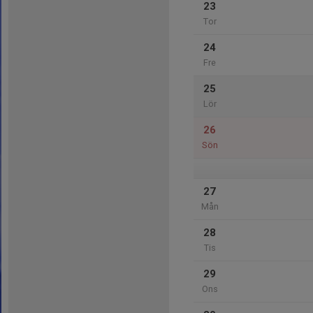
23
Tor
24
Fre
25
Lör
26
Sön
27
Mån
28
Tis
29
Ons