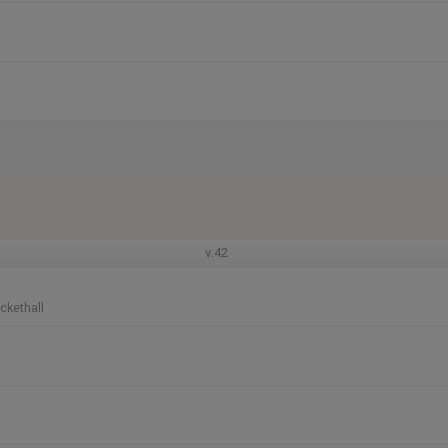
v.42
ckethall