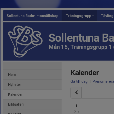
Sollentuna Badmintonsällskap
Träningsgrupp
Tävlin
Sollentuna B
Mån 16, Träningsgrupp 1 
Kalender
Hem
Gå till idag
|
Prenumerer
Nyheter
Kalender
Bildgalleri
1
Ons