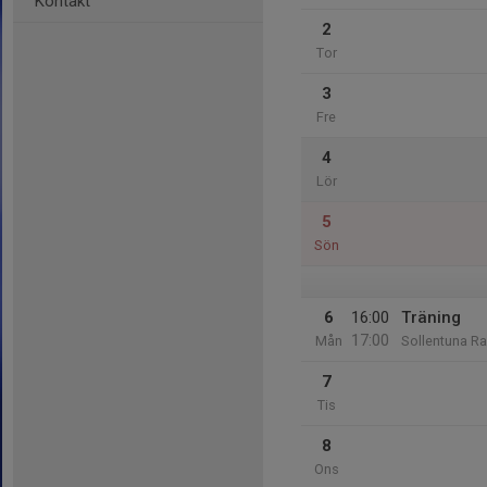
Kontakt
2
Tor
3
Fre
4
Lör
5
Sön
6
16:00
Träning
17:00
Mån
Sollentuna Ra
7
Tis
8
Ons