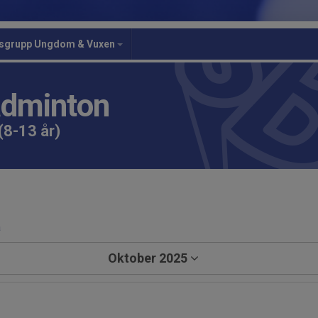
gsgrupp Ungdom & Vuxen
adminton
(8-13 år)
a
Oktober 2025