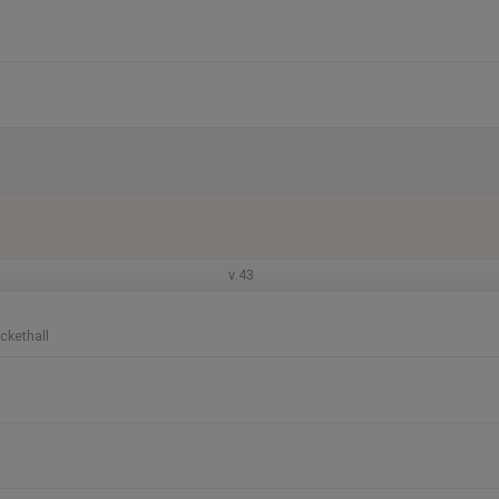
v.43
ckethall