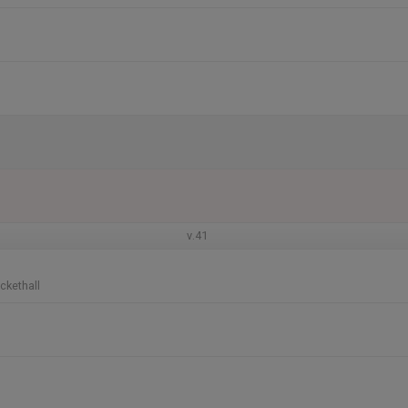
v.41
ckethall