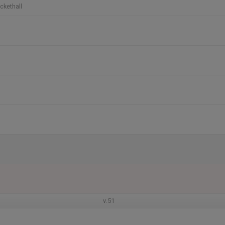
ckethall
v.51