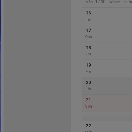
17:00
Mån
Sollentuna Ra
16
Tis
17
Ons
18
Tor
19
Fre
20
Lör
21
Sön
22