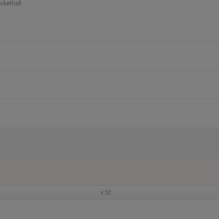
ckethall
v.52