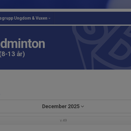
gsgrupp Ungdom & Vuxen
adminton
(8-13 år)
a
December 2025
v.49