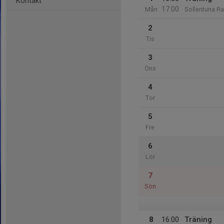
Kontakt
17:00
Mån
Sollentuna Ra
2
Tis
3
Ons
4
Tor
5
Fre
6
Lör
7
Sön
8
16:00
Träning