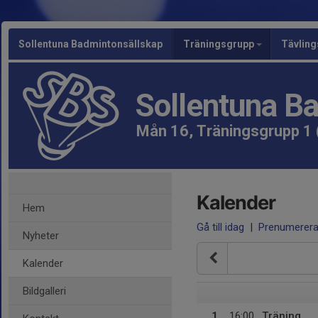
Sollentuna Badmintonsällskap
Träningsgrupp
Tävlin
Sollentuna B
Mån 16, Träningsgrupp 1 
Kalender
Hem
Gå till idag
|
Prenumerer
Nyheter
Kalender
Bildgalleri
1
16:00
Träning