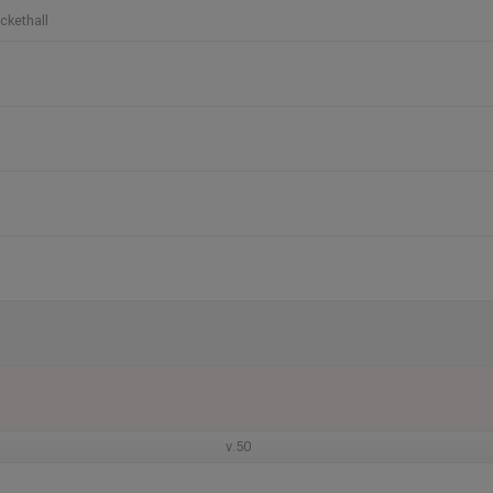
ckethall
v.50