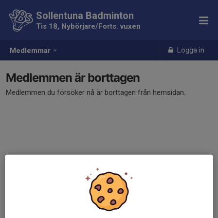
Sollentuna Badminton
Tis 18, Nybörjare/Forts. vuxen
Logga in
Medlemmar
Medlemmen är borttagen
Medlemmen du försöker nå är borttagen från hemsidan.