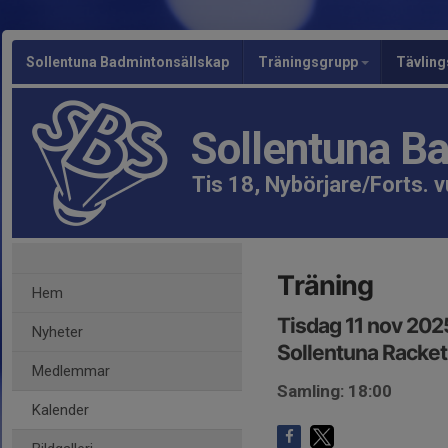
Sollentuna Badmintonsällskap
Träningsgrupp
Tävlin
Sollentuna B
Tis 18, Nybörjare/Forts. 
Träning
Hem
Tisdag 11 nov 202
Nyheter
Sollentuna Racket
Medlemmar
Samling: 18:00
Kalender