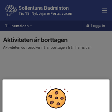
Sollentuna Badminton
Tis 18, Nybörjare/Forts. vuxen
Logga in
Till hemsidan
Aktiviteten är borttagen
Aktiviteten du försöker nå är borttagen från hemsidan.