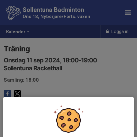
Sollentuna Badminton
Ons 18, Nybörjare/Forts. vuxen
Logga in
Kalender
Träning
Onsdag 11 sep 2024, 18:00-19:00
Sollentuna Rackethall
Samling: 18:00