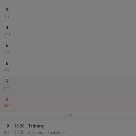
3
Tis
4
Ons
5
Tor
6
Fre
7
Lör
8
Sön
v.37
9
16:00
Träning
17:00
Mån
Sollentuna Rackethall