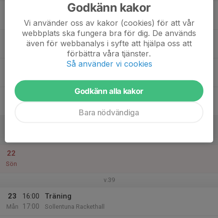
Godkänn kakor
17
Tis
Vi använder oss av kakor (cookies) för att vår
webbplats ska fungera bra för dig. De används
18
även för webbanalys i syfte att hjälpa oss att
Ons
förbättra våra tjänster.
Så använder vi cookies
19
Tor
Godkänn alla kakor
20
Fre
Bara nödvändiga
21
Lör
22
Sön
v.39
23
16:00
Träning
17:00
Mån
Sollentuna Rackethall