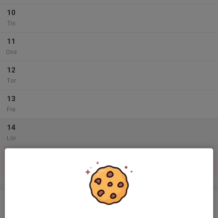
10
Tis
11
Ons
12
Tor
13
Fre
14
Lör
15
Sön
v.38
16
16:00
Träning
17:00
Mån
Sollentuna Rackethall