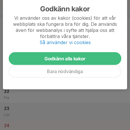
Sön
Godkänn kakor
v.12
Vi använder oss av kakor (cookies) för att vår
18
16:00
Träning
webbplats ska fungera bra för dig. De används
17:00
Mån
Sollentuna Rackethall
även för webbanalys i syfte att hjälpa oss att
förbättra våra tjänster.
19
Så använder vi cookies
Tis
20
Godkänn alla kakor
Ons
Bara nödvändiga
21
Tor
22
Fre
23
Lör
24