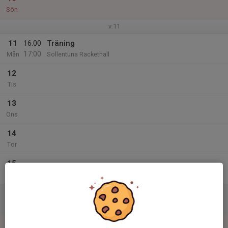
Sön
v.11
11
16:00
Träning
17:00
Mån
Sollentuna Rackethall
12
Tis
13
Ons
14
Tor
15
Fre
16
Lör
17