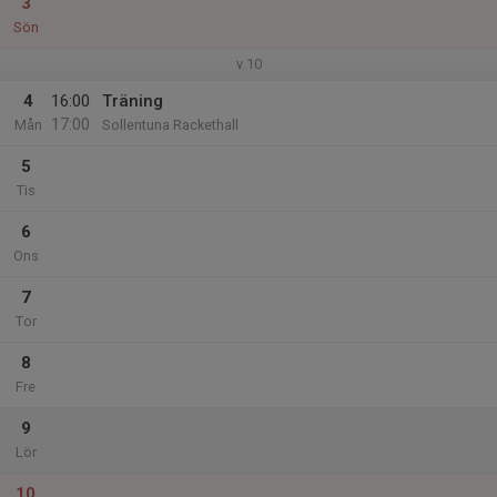
3
Sön
v.10
4
16:00
Träning
17:00
Mån
Sollentuna Rackethall
5
Tis
6
Ons
7
Tor
8
Fre
9
Lör
10