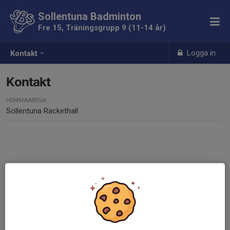
Sollentuna Badminton
Fre 15, Träningsgrupp 9 (11-14 år)
Logga in
Kontakt
Kontakt
HEMMAARENA
Sollentuna Rackethall