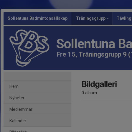
Sollentuna Badmintonsällskap
Träningsgrupp
Tävlin
Sollentuna B
Fre 15, Träningsgrupp 9 (
Bildgalleri
Hem
0 album
Nyheter
Medlemmar
Kalender