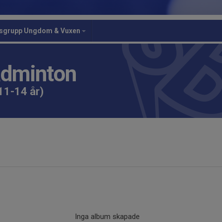
gsgrupp Ungdom & Vuxen
adminton
11-14 år)
Inga album skapade