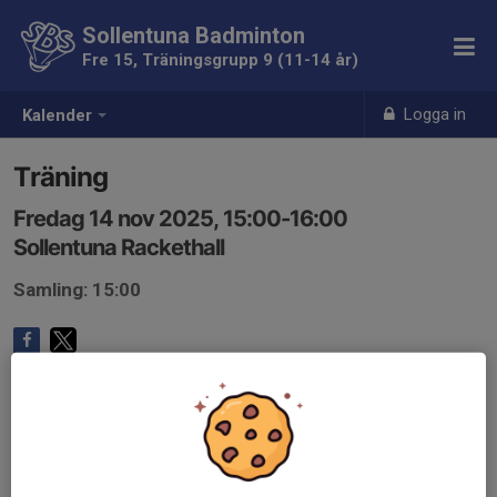
Sollentuna Badminton
Fre 15, Träningsgrupp 9 (11-14 år)
Logga in
Kalender
Träning
Fredag 14 nov 2025, 15:00-16:00
Sollentuna Rackethall
Samling: 15:00