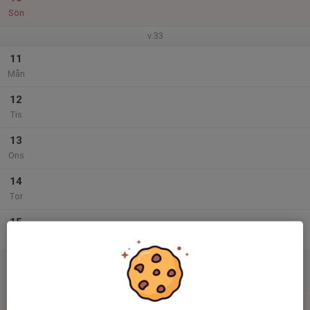
Sön
v.33
11
Mån
12
Tis
13
Ons
14
Tor
15
Fre
16
Lör
17