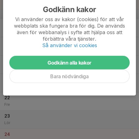
Sön
Godkänn kakor
v.34
Vi använder oss av kakor (cookies) för att vår
18
webbplats ska fungera bra för dig. De används
Mån
även för webbanalys i syfte att hjälpa oss att
förbättra våra tjänster.
19
Så använder vi cookies
Tis
20
Godkänn alla kakor
Ons
Bara nödvändiga
21
18:30
Träning
20:00
Tor
Sollentuna Rackethall
22
Fre
23
Lör
24