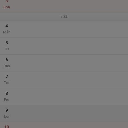
3
Sön
v.32
4
Mån
5
Tis
6
Ons
7
Tor
8
Fre
9
Lör
10