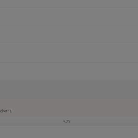
ckethall
v.39