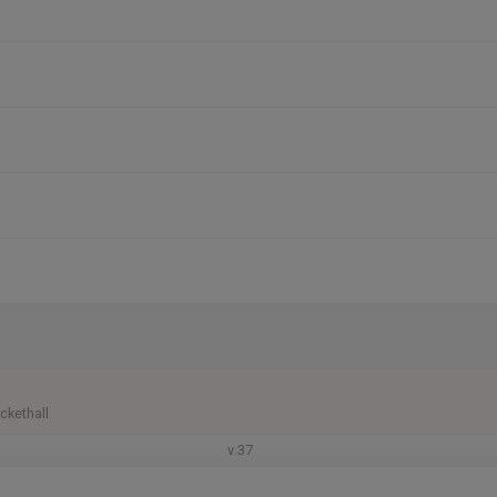
ckethall
v.37