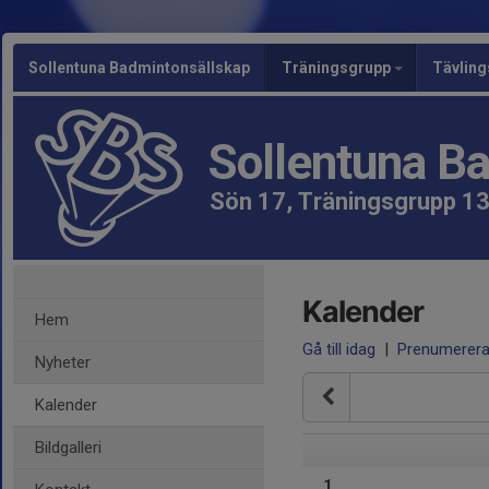
Sollentuna Badmintonsällskap
Träningsgrupp
Tävlin
Sollentuna B
Sön 17, Träningsgrupp 13
Kalender
Hem
Gå till idag
|
Prenumerer
Nyheter
Kalender
Bildgalleri
1