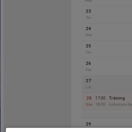
Mån
23
Tis
24
Ons
25
Tor
26
Fre
27
Lör
28
17:00
Träning
18:00
Sön
Sollentuna Ra
29
Mån