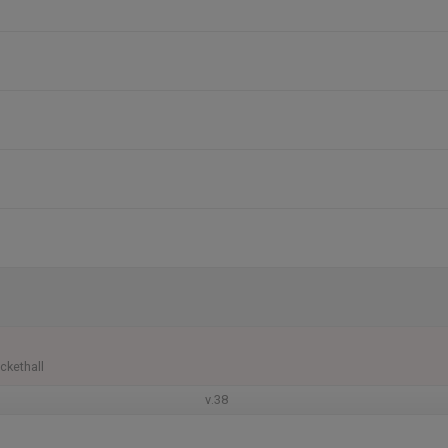
ckethall
v.38