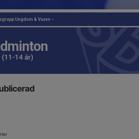
gsgrupp Ungdom & Vuxen
adminton
 (11-14 år)
ublicerad
eter