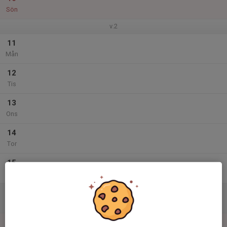
Sön
v.2
11
Mån
12
Tis
13
Ons
14
Tor
15
Fre
16
Lör
17