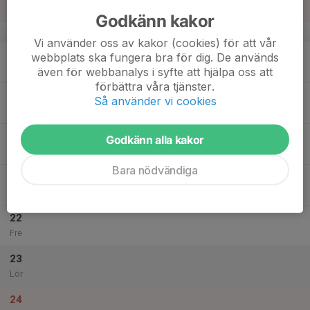
Sön
Godkänn kakor
v.3
Vi använder oss av kakor (cookies) för att vår
18
webbplats ska fungera bra för dig. De används
Mån
även för webbanalys i syfte att hjälpa oss att
förbättra våra tjänster.
19
Så använder vi cookies
Tis
20
Godkänn alla kakor
Ons
Bara nödvändiga
21
Tor
22
Fre
23
Lör
24