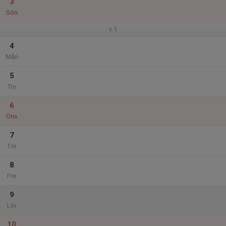
3
Sön
v.1
4
Mån
5
Tis
6
Ons
7
Tor
8
Fre
9
Lör
10