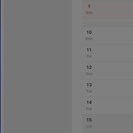
9
Sön
10
Mån
11
Tis
12
Ons
13
Tor
14
Fre
15
Lör