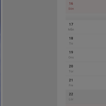
16
Sön
17
Mån
18
Tis
19
Ons
20
Tor
21
Fre
22
Lör