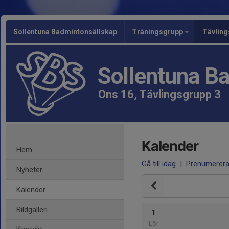
Sollentuna Badmintonsällskap
Träningsgrupp
Tävlin
Sollentuna B
Ons 16, Tävlingsgrupp 3
Kalender
Hem
Gå till idag
|
Prenumerer
Nyheter
Kalender
Bildgalleri
1
Lör