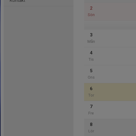
Kontakt
2
Sön
3
Mån
4
Tis
5
Ons
6
Tor
7
Fre
8
Lör