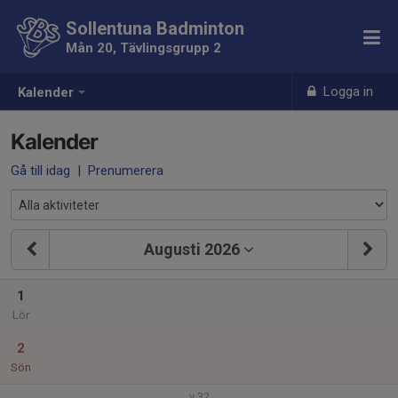
Sollentuna Badminton
Mån 20, Tävlingsgrupp 2
Logga in
Kalender
Kalender
Gå till idag
|
Prenumerera
Augusti 2026
1
Lör
2
Sön
v.32