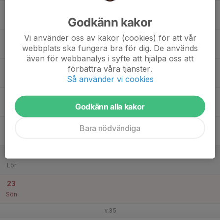
17
Godkänn kakor
Mån
Vi använder oss av kakor (cookies) för att vår
18
webbplats ska fungera bra för dig. De används
Tis
även för webbanalys i syfte att hjälpa oss att
19
förbättra våra tjänster.
Så använder vi cookies
Ons
20
Godkänn alla kakor
Tor
21
Bara nödvändiga
Fre
22
Lör
23
Sön
v.35