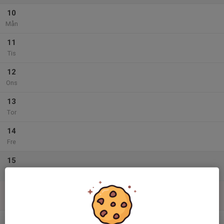
10
Mån
11
Tis
12
Ons
13
Tor
14
Fre
15
Lör
16
Sön
v.34