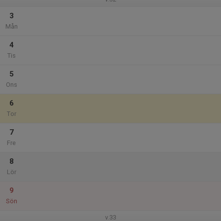
3
Mån
4
Tis
5
Ons
6
Tor
7
Fre
8
Lör
9
Sön
v.33