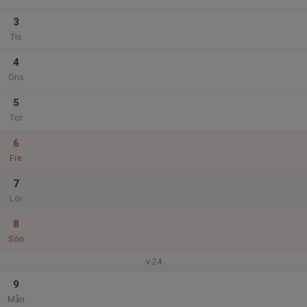
3
Tis
4
Ons
5
Tor
6
Fre
7
Lör
8
Sön
v.24
9
Mån