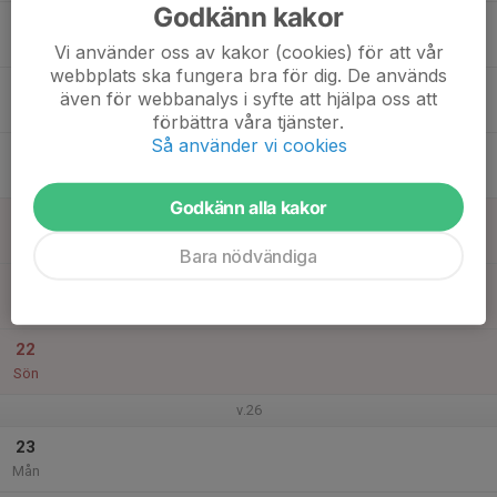
Godkänn kakor
17
Tis
Vi använder oss av kakor (cookies) för att vår
webbplats ska fungera bra för dig. De används
18
även för webbanalys i syfte att hjälpa oss att
Ons
förbättra våra tjänster.
Så använder vi cookies
19
Tor
Godkänn alla kakor
20
Fre
Bara nödvändiga
21
Lör
22
Sön
v.26
23
Mån