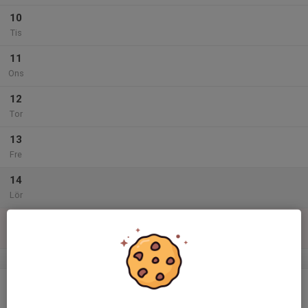
10
Tis
11
Ons
12
Tor
13
Fre
14
Lör
15
Sön
v.25
16
Mån