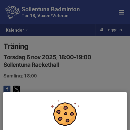
Sollentuna Badminton
Tor 18, Vuxen/Veteran
Logga in
Kalender
Träning
Torsdag 6 nov 2025, 18:00-19:00
Sollentuna Rackethall
Samling: 18:00