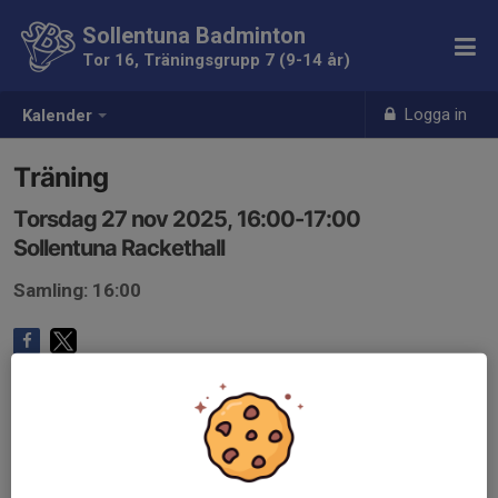
Sollentuna Badminton
Tor 16, Träningsgrupp 7 (9-14 år)
Logga in
Kalender
Träning
Torsdag 27 nov 2025, 16:00-17:00
Sollentuna Rackethall
Samling: 16:00