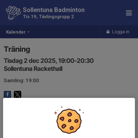
Sollentuna Badminton
Tis 19, Tävlingsgrupp 2
Logga in
Kalender
Träning
Tisdag 2 dec 2025, 19:00-20:30
Sollentuna Rackethall
Samling: 19:00