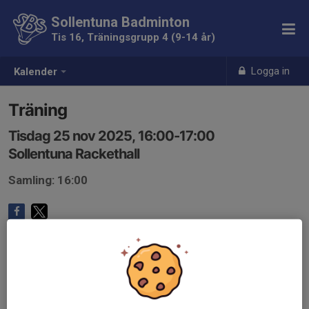
Sollentuna Badminton
Tis 16, Träningsgrupp 4 (9-14 år)
Logga in
Kalender
Träning
Tisdag 25 nov 2025, 16:00-17:00
Sollentuna Rackethall
Samling: 16:00