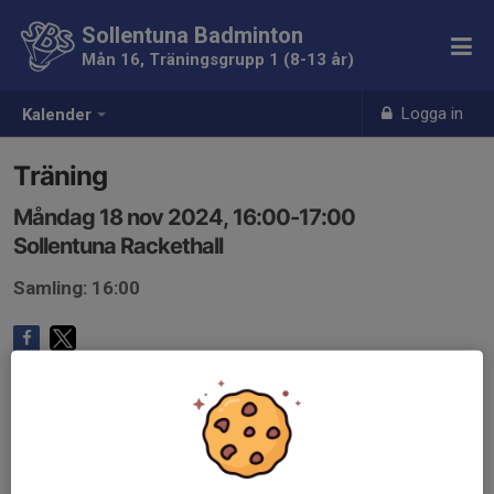
Sollentuna Badminton
Mån 16, Träningsgrupp 1 (8-13 år)
Logga in
Kalender
Träning
Måndag 18 nov 2024, 16:00-17:00
Sollentuna Rackethall
Samling: 16:00