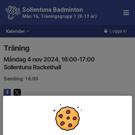
Sollentuna Badminton
Mån 16, Träningsgrupp 1 (8-13 år)
Logga in
Kalender
Träning
Måndag 4 nov 2024, 16:00-17:00
Sollentuna Rackethall
Samling: 16:00